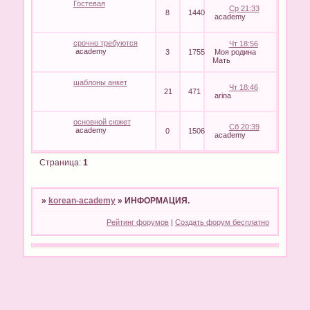
Гостевая
Ср 21:33
8
1440
academy
срочно требуются
Чт 18:56
academy
3
1755
Моя родина
Мать
шаблоны анкет
Чт 18:46
21
471
arina
основной сюжет
Сб 20:39
academy
0
1506
academy
Страница:
1
»
korean-academy
»
ИНФОРМАЦИЯ.
Рейтинг форумов
|
Создать форум бесплатно